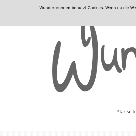
Wunderbrunnen benutzt Cookies. Wenn du die Websi
Skip
Startseit
to
content