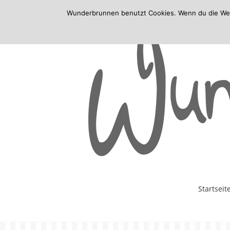
Wunderbrunnen benutzt Cookies. Wenn du die Websi
Skip
Startseit
to
content