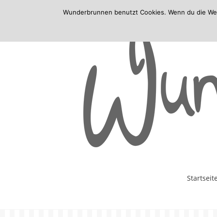
Wunderbrunnen benutzt Cookies. Wenn du die Websi
Skip
Startseit
to
content