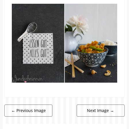
←
Previous Image
Next Image
→