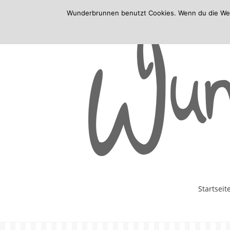
Wunderbrunnen benutzt Cookies. Wenn du die Websi
Skip
Startseit
to
content