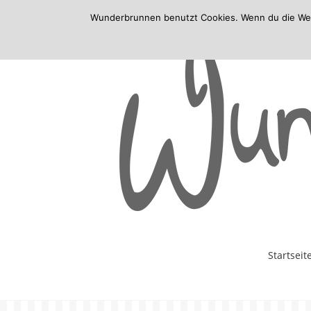
Wunderbrunnen benutzt Cookies. Wenn du die Websi
Skip
Startseit
to
content