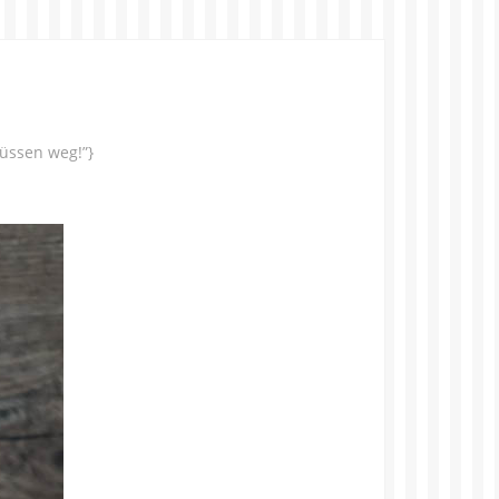
üssen weg!”}