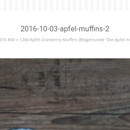
2016-10-03-apfel-muffins-2
2016
800 × 1200
Apfel-Cranberry-Muffins {Blogerrunde “Die Äpfel m