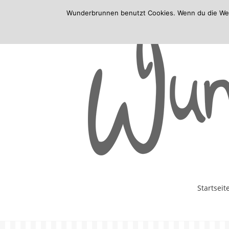
Wunderbrunnen benutzt Cookies. Wenn du die Websi
Skip
Startseit
to
content