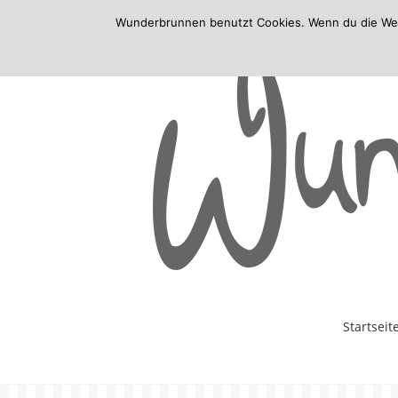
Wunderbrunnen benutzt Cookies. Wenn du die Websi
Skip
Startseit
to
content