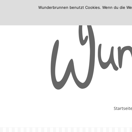
Wunderbrunnen benutzt Cookies. Wenn du die Websi
Skip
Startseit
to
content