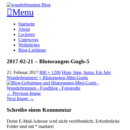
Menu
Skip
Startseite
to
About
content
Leckeres
Unterwegs
Wohnliches
Blog-Lieblinge
2017-02-21 – Blutorangen-Gugls-5
21. Februar 2017
800 × 1200
Hipp, hipp, hurra: Ein Jahr
Wunderbrunnen! + Blutorangen-Mini-Gugls
←
Previous Image
Next Image
→
Schreibe einen Kommentar
Deine E-Mail-Adresse wird nicht veröffentlicht.
Erforderliche
Felder sind mit
*
markiert