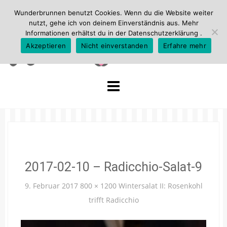
Wunderbrunnen benutzt Cookies. Wenn du die Website weiter
nutzt, gehe ich von deinem Einverständnis aus. Mehr
Informationen erhältst du in der
Datenschutzerklärung
.
Akzeptieren
Nicht einverstanden
Erfahre mehr
Skip
to
content
2017-02-10 – Radicchio-Salat-9
9. Februar 2017
800 × 1200
Wintersalat II: Rosenkohl
trifft Radicchio