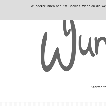
Wunderbrunnen benutzt Cookies. Wenn du die Websi
Skip
Startseit
to
content