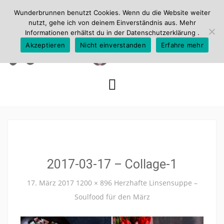
Wunderbrunnen benutzt Cookies. Wenn du die Website weiter
nutzt, gehe ich von deinem Einverständnis aus. Mehr
Informationen erhältst du in der
Datenschutzerklärung
.
Akzeptieren
Nicht einverstanden
Erfahre mehr
Skip
to
content
2017-03-17 – Collage-1
17. März 2017
1200 × 896
Herzhafte Linsensuppe –
Soulfood für den März