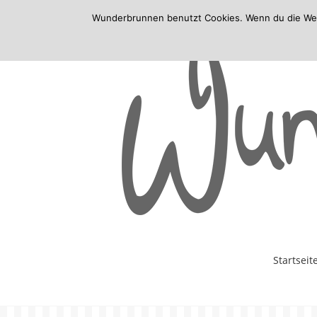
Wunderbrunnen benutzt Cookies. Wenn du die Websi
Skip
Startseit
to
content