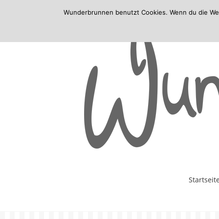
Wunderbrunnen benutzt Cookies. Wenn du die Websi
Skip
Startseit
to
content