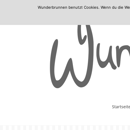
Wunderbrunnen benutzt Cookies. Wenn du die Websi
Skip
Startseit
to
content