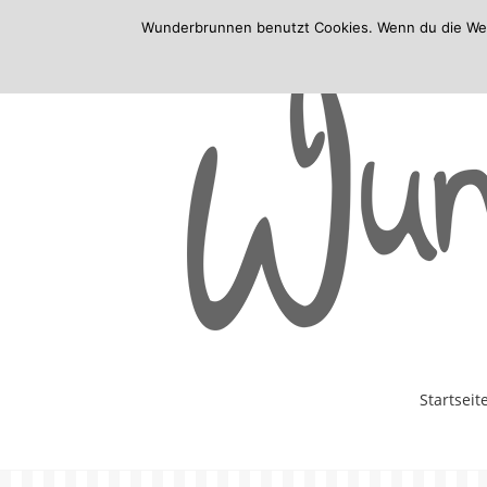
Wunderbrunnen benutzt Cookies. Wenn du die Websi
Skip
Startseit
to
content