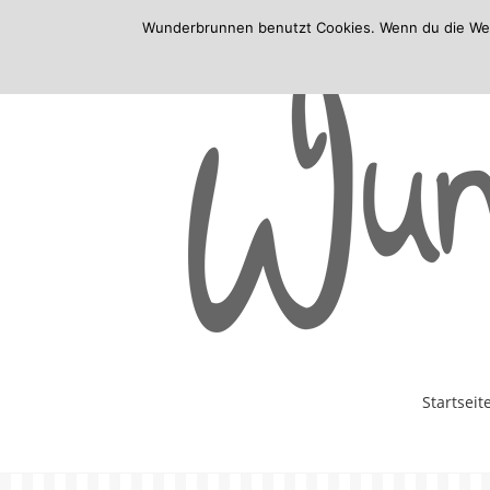
Wunderbrunnen benutzt Cookies. Wenn du die Websi
Skip
Startseit
to
content