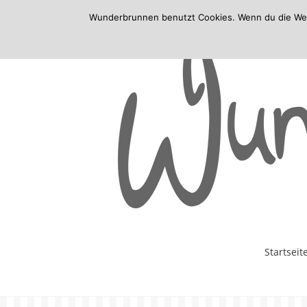
Wunderbrunnen benutzt Cookies. Wenn du die Websi
Skip
Startseit
to
content