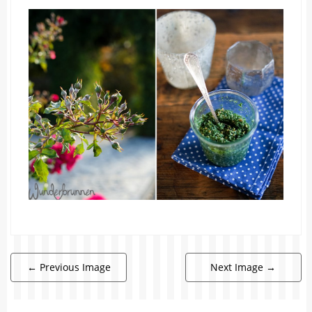
←
Previous Image
Next Image
→