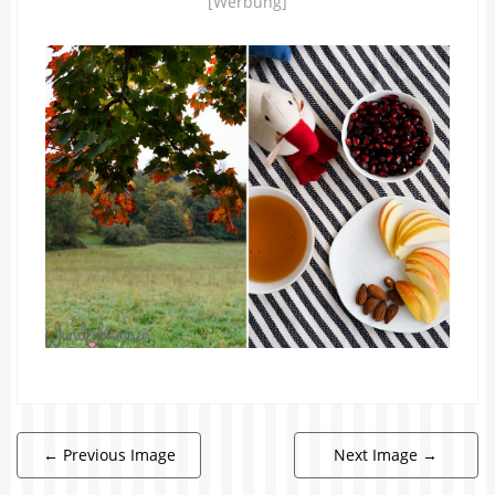
[Werbung]
←
Previous Image
Next Image
→