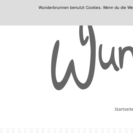
Wunderbrunnen benutzt Cookies. Wenn du die Websi
Skip
Startseit
to
content