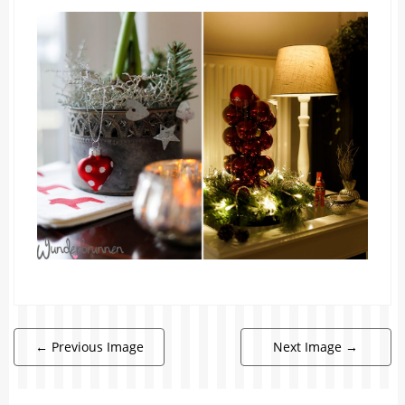
←
Previous Image
Next Image
→