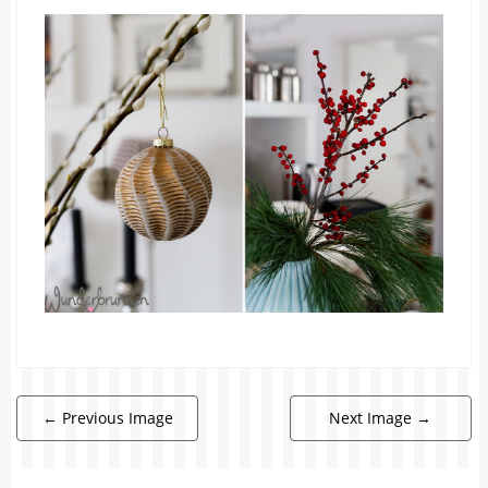
←
Previous Image
Next Image
→