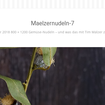
Maelzernudeln-7
ar 2018
800 × 1200
Gemüse-Nudeln – und was das mit Tim Mälzer z