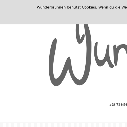
Wunderbrunnen benutzt Cookies. Wenn du die Websi
Skip
Startseit
to
content