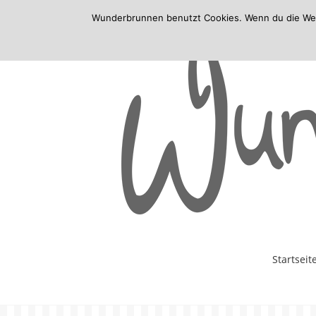
Wunderbrunnen benutzt Cookies. Wenn du die Websi
Skip
Startseit
to
content