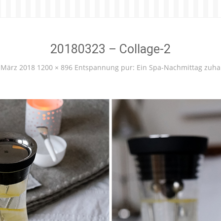
20180323 – Collage-2
 März 2018
1200 × 896
Entspannung pur: Ein Spa-Nachmittag zuh