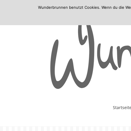
Wunderbrunnen benutzt Cookies. Wenn du die Websi
Skip
Startseit
to
content