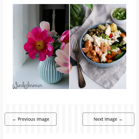
←
Previous Image
Next Image
→