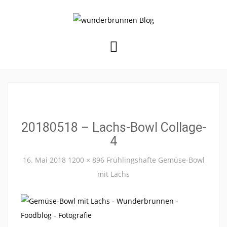
Skip
to
content
20180518 – Lachs-Bowl Collage-
4
16. Mai 2018
1200 × 896
Frühlingshafte Gemüse-Bowl
mit Lachs