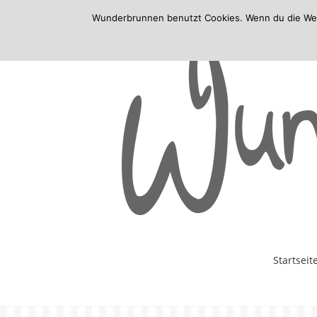
Wunderbrunnen benutzt Cookies. Wenn du die Websi
Skip
Startseit
to
content