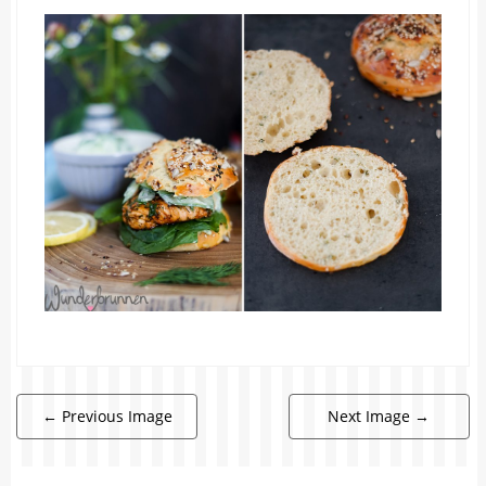
←
Previous Image
Next Image
→