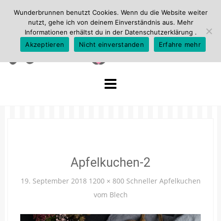
Wunderbrunnen benutzt Cookies. Wenn du die Website weiter
nutzt, gehe ich von deinem Einverständnis aus. Mehr
Informationen erhältst du in der
Datenschutzerklärung
.
Akzeptieren
Nicht einverstanden
Erfahre mehr
Skip
to
content
Apfelkuchen-2
19. September 2018
1200 × 800
Schneller Apfelkuchen
vom Blech