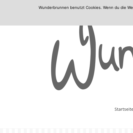
Wunderbrunnen benutzt Cookies. Wenn du die Websi
Skip
Startseit
to
content