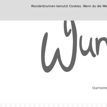
Wunderbrunnen benutzt Cookies. Wenn du die Websi
Skip
Startseit
to
content