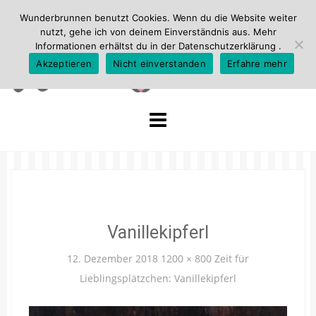
Wunderbrunnen benutzt Cookies. Wenn du die Website weiter
nutzt, gehe ich von deinem Einverständnis aus. Mehr
Informationen erhältst du in der
Datenschutzerklärung
.
Akzeptieren
Nicht einverstanden
Erfahre mehr
Skip
to
content
Vanillekipferl
12. Dezember 2018
1200 × 800
Zeit für
Lieblingsplätzchen: Vanillekipferl