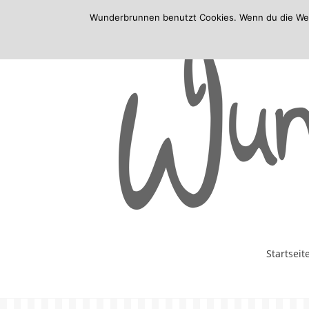
Wunderbrunnen benutzt Cookies. Wenn du die Websi
Skip
Startseit
to
content