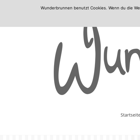
Wunderbrunnen benutzt Cookies. Wenn du die Websi
Skip
Startseit
to
content