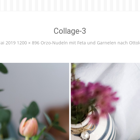
Collage-3
ai 2019
1200 × 896
Orzo-Nudeln mit Feta und Garnelen nach Ottol