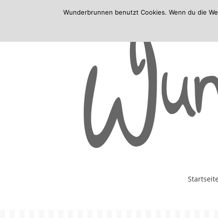
Wunderbrunnen benutzt Cookies. Wenn du die Websi
Skip
Startseit
to
content