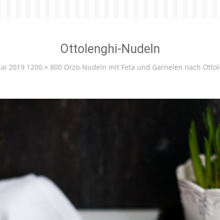
Ottolenghi-Nudeln
ai 2019
1200 × 800
Orzo-Nudeln mit Feta und Garnelen nach Ottol