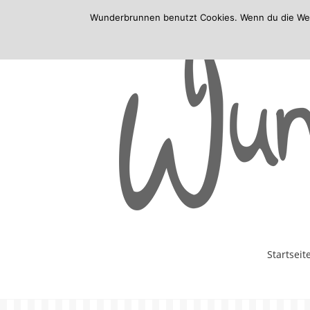
Wunderbrunnen benutzt Cookies. Wenn du die Websi
Skip
Startseit
to
content