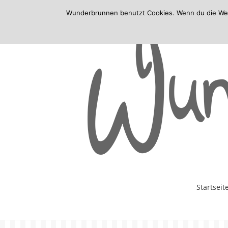
Wunderbrunnen benutzt Cookies. Wenn du die Websi
Skip
Startseit
to
content