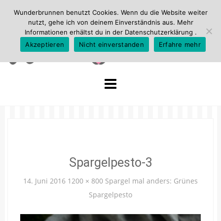
Wunderbrunnen benutzt Cookies. Wenn du die Website weiter
nutzt, gehe ich von deinem Einverständnis aus. Mehr
Informationen erhältst du in der
Datenschutzerklärung
.
Akzeptieren
Nicht einverstanden
Erfahre mehr
Skip
to
content
Spargelpesto-3
14. Juni 2016
1200 × 800
Spargel mal anders: Grünes
Spargelpesto