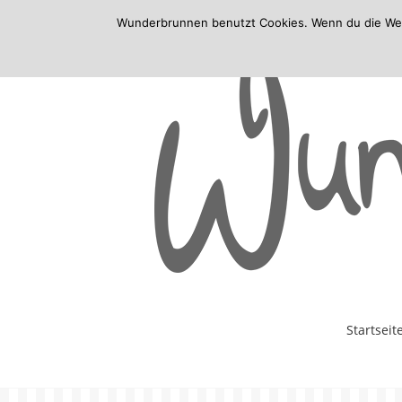
Wunderbrunnen benutzt Cookies. Wenn du die Websi
Skip
Startseit
to
content