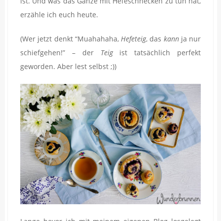
ist. Und was das Ganze mit Hefeschnecken zu tun hat,
erzähle ich euch heute.
(Wer jetzt denkt “Muahahaha,
Hefeteig
, das
kann
ja nur
schiefgehen!” – der
Teig
ist tatsächlich perfekt
geworden. Aber lest selbst ;))