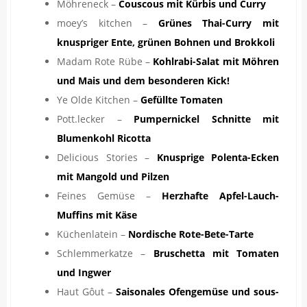
Möhreneck –
Couscous mit Kürbis und Curry
moey’s kitchen –
Grünes Thai-Curry mit
knuspriger Ente, grünen Bohnen und Brokkoli
Madam Rote Rübe –
Kohlrabi-Salat mit Möhren
und Mais und dem besonderen Kick!
Ye Olde Kitchen –
Gefüllte Tomaten
Pott.lecker –
Pumpernickel Schnitte mit
Blumenkohl Ricotta
Delicious Stories –
Knusprige Polenta-Ecken
mit Mangold und Pilzen
Feines Gemüse –
Herzhafte Apfel-Lauch-
Muffins mit Käse
Küchenlatein –
Nordische Rote-Bete-Tarte
Schlemmerkatze –
Bruschetta mit Tomaten
und Ingwer
Haut Gôut –
Saisonales Ofengemüse und sous-