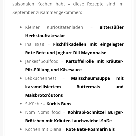
saisonalen Kochen habt – diese Rezepte sind im
September zusammengekommen:
Kleiner Kuriositätenladen –
Bittersüßer
Herbstauftaktsalat
Ina Is(s)t –
Fischfrikadellen mit eingelegter
Rote Bete und Joghurt Dill Mayonnaise
Jankes*Soulfood –
Kartoffelrolle mit Kräuter-
Pilz-Füllung und Käsesauce
Lebkuchennest –
Maisschaumsuppe mit
karamellisiertem Buttermais und
Maisbrotcrôutons
S-Küche –
Kürbis Buns
Nom Noms food –
Kohlrabi-Schnitzel Burger-
Brötchen mit Kräuter-Lauchzwiebel-Soße
Kochen mit Diana –
Rote Bete-Rosmarin Eis