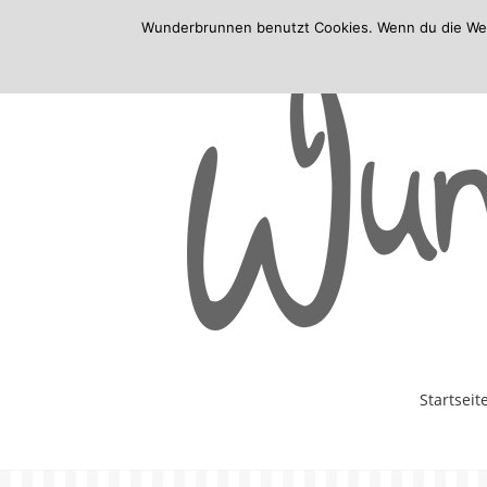
Wunderbrunnen benutzt Cookies. Wenn du die Websi
Skip
Startseit
to
content