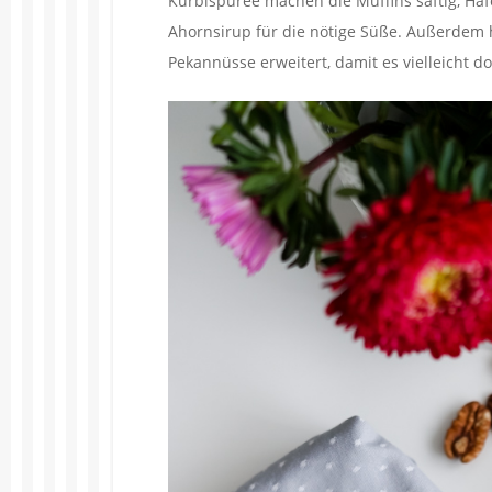
Kürbispüree machen die Muffins saftig, Haf
Ahornsirup für die nötige Süße. Außerdem
Pekannüsse erweitert, damit es vielleicht 