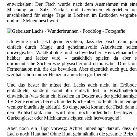
entwickelten: Der Fisch wurde nach dem Ausnehmen mit eine
Mischung aus Salz, Zucker und Gewürzen eingerieben un
anschließend für einige Tage in Löchern im Erdboden vergrabe
und mit Steinen beschwert.
Ich würde euch jetzt gerne erzählen, dass der Fisch dann gan
einfach durch Magie und geheimnisvolle Aktivitäten seiten
norwegischer Waldkobolde und schwedischer Heinzelmännche
haltbar und lecker wird – tatsächlich spielen da aber s
unromantische Sachen wie physischer und osmotischer Druck un
Fermentation mit, die das bewirken. Aber eigentlich auch gut, de
wer hat schon immer Heinzelmännnchen griffbereit?
Und das beste: ihr müsst den Lachs auch nicht im Erdbode
einbuddeln, sondern könnt ihn einfach fest in Frischhaltefol
einwickeln (was dann ein bisschen an Dexter aus der gleichnamig
TV-Serie erinnert, bei euch in der Küche aber hoffentlich um einig
weniger blutrünstig abläuft). So eingepackt kommt der Fisch dann 
den Kühlschrank und wird dort noch ordentlich beschwert 
Gurkengläser oder Milchkartons eignen sich hervorragend!
Aber noch ein Tipp vorweg: Achtet unbedingt darauf, dass de
Lachs noch Haut hat! Ohne Haut geht nämlich die gesamte Beize 