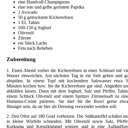
eine Handvoll Champignons
eine rote und gelbe geröstete Paprika
1 Avocado
50 g getrocknete Kichererbsen
1 EL Tahini
100-150 g Joghurt
Olivenöl
Zitrone
ein Stück Lachs
Feta nach Belieben
Zubereitung
1. Einen Abend vorher die Kichererbsen in einer Schüssel mit vi
Wasser einweichen. Am nächsten Tag in ein Sieb geben und gu
abspülen. In einem Topf mit kochendem Salzwasser etwa 3
Minuten kochen bzw. bis die Kichererbsen gar sind. Abgießen u
abkühlen lassen. Dann mit dem Joghurt, Salz und Pfeffer, Tahin
einem Schluck Olivenöl und einem Spritzer Zitronensaft zu ein
Hummus-Creme pürieren. Sie darf für die Bowl gerne etwa
flüssiger sein, da sie hier als Dressing verwendet werden soll.
2. Den Ofen auf 180 Grad vorheizen. Die Süßkartoffel schälen u
in kleine Würfeln schneiden. Mit Olivenöl sowie Salz, Pfeffe
Kurkuma und Kreuzkümmel würzen und in eine Auflauffor