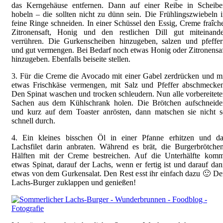
das Kerngehäuse entfernen. Dann auf einer Reibe in Scheibe
hobeln – die sollten nicht zu dünn sein. Die Frühlingszwiebeln 
feine Ringe schneiden. In einer Schüssel den Essig, Creme fraîch
Zitronensaft, Honig und den restlichen Dill gut miteinande
verrühren. Die Gurkenscheiben hinzugeben, salzen und pfeffer
und gut vermengen. Bei Bedarf noch etwas Honig oder Zitronensa
hinzugeben. Ebenfalls beiseite stellen.
3. Für die Creme die Avocado mit einer Gabel zerdrücken und m
etwas Frischkäse vermengen, mit Salz und Pfeffer abschmecken
Den Spinat waschen und trocken schleudern. Nun alle vorbereitet
Sachen aus dem Kühlschrank holen. Die Brötchen aufschneide
und kurz auf dem Toaster anrösten, dann matschen sie nicht s
schnell durch.
4. Ein kleines bisschen Öl in einer Pfanne erhitzen und da
Lachsfilet darin anbraten. Während es brät, die Burgerbrötche
Hälften mit der Creme bestreichen. Auf die Unterhälfte komm
etwas Spinat, darauf der Lachs, wenn er fertig ist und darauf da
etwas von dem Gurkensalat. Den Rest esst ihr einfach dazu 🙂 D
Lachs-Burger zuklappen und genießen!