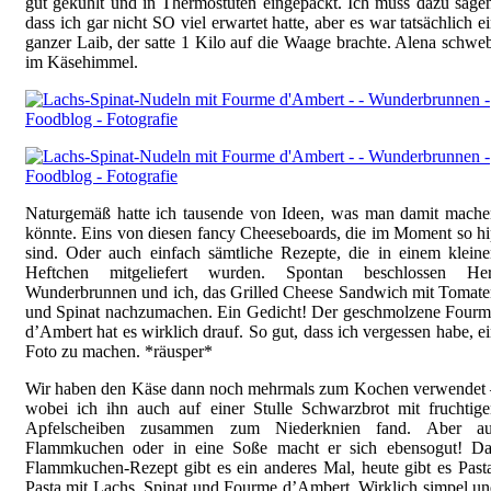
gut gekühlt und in Thermostüten eingepackt. Ich muss dazu sage
dass ich gar nicht SO viel erwartet hatte, aber es war tatsächlich e
ganzer Laib, der satte 1 Kilo auf die Waage brachte. Alena schwe
im Käsehimmel.
Naturgemäß hatte ich tausende von Ideen, was man damit mache
könnte. Eins von diesen fancy Cheeseboards, die im Moment so h
sind. Oder auch einfach sämtliche Rezepte, die in einem klein
Heftchen mitgeliefert wurden. Spontan beschlossen Her
Wunderbrunnen und ich, das Grilled Cheese Sandwich mit Tomat
und Spinat nachzumachen. Ein Gedicht! Der geschmolzene Fourm
d’Ambert hat es wirklich drauf. So gut, dass ich vergessen habe, e
Foto zu machen. *räusper*
Wir haben den Käse dann noch mehrmals zum Kochen verwendet 
wobei ich ihn auch auf einer Stulle Schwarzbrot mit fruchtig
Apfelscheiben zusammen zum Niederknien fand. Aber au
Flammkuchen oder in eine Soße macht er sich ebensogut! Da
Flammkuchen-Rezept gibt es ein anderes Mal, heute gibt es Past
Pasta mit Lachs, Spinat und Fourme d’Ambert. Wirklich simpel u