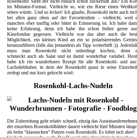
Rosenkohl! Sieht der nicht einfach schon zuckersüß aus? Ein Ko
im Miniatur-Format. Vielleicht so, wie ein Riese einen Weißko
sehen würde. Und so lecker! Ich glaube, Rosenkohl steht auch nic
bei allen ganz oben auf der Favoritenliste – vielleicht, weil 
manchen eher muffig oder bitter in Erinnerung ist. Ich habe dam
keine Erfahrung, denn ich habe ihn schon früher gerne zu
Käsefondue gegessen. Vielleicht war das aber auch die best
Möglichkeit, ein kleines Kind an ein so polarisierendes Gemü
heranzuführen (falls das jemandem als Tipp weiterhilft ;)). Jedenfal
muss man Rosenkohl nicht unbedingt kochen, denn e
schmeckt auch als Salat und ist damit wunderbar variabel. Heu
habe ich ein wunderbares Rezept für alle Rosenkohl- und auc
Lachsliebhaber, in dem der Rosenkohl quasi in seine Einzeltei
zerlegt und nur kurz gekocht wird:
Rosenkohl-Lachs-Nudeln
Die Zubereitung geht relativ schnell, einzig das Auseinandernehme
der einzelnen Rosenkohlblätter dauert vielleicht fünf Minuten länge
als beim “klassischen” Putzen vom Rosenkohl. Es lohnt sich aber!