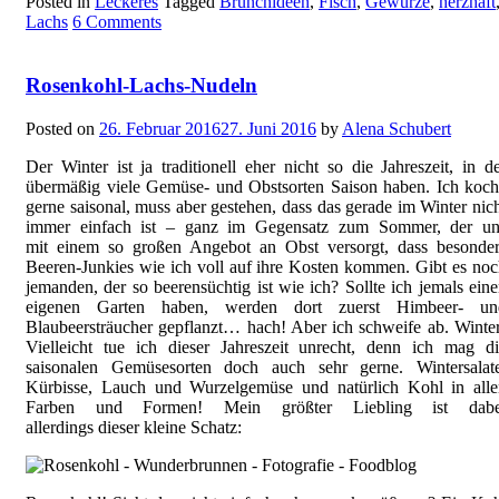
Posted in
Leckeres
Tagged
Brunchideen
,
Fisch
,
Gewürze
,
herzhaft
Lachs
6 Comments
Rosenkohl-Lachs-Nudeln
Posted on
26. Februar 2016
27. Juni 2016
by
Alena Schubert
Der Winter ist ja traditionell eher nicht so die Jahreszeit, in d
übermäßig viele Gemüse- und Obstsorten Saison haben. Ich koc
gerne saisonal, muss aber gestehen, dass das gerade im Winter nic
immer einfach ist – ganz im Gegensatz zum Sommer, der un
mit einem so großen Angebot an Obst versorgt, dass besonder
Beeren-Junkies wie ich voll auf ihre Kosten kommen. Gibt es no
jemanden, der so beerensüchtig ist wie ich? Sollte ich jemals ein
eigenen Garten haben, werden dort zuerst Himbeer- un
Blaubeersträucher gepflanzt… hach! Aber ich schweife ab. Winte
Vielleicht tue ich dieser Jahreszeit unrecht, denn ich mag d
saisonalen Gemüsesorten doch auch sehr gerne. Wintersalate
Kürbisse, Lauch und Wurzelgemüse und natürlich Kohl in alle
Farben und Formen! Mein größter Liebling ist dabe
allerdings dieser kleine Schatz: