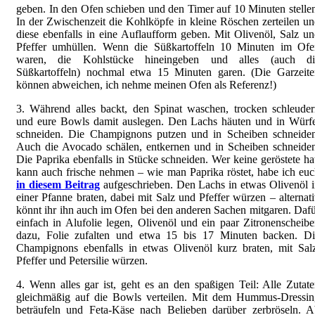
geben. In den Ofen schieben und den Timer auf 10 Minuten stelle
In der Zwischenzeit die Kohlköpfe in kleine Röschen zerteilen u
diese ebenfalls in eine Auflaufform geben. Mit Olivenöl, Salz u
Pfeffer umhüllen. Wenn die Süßkartoffeln 10 Minuten im Ofe
waren, die Kohlstücke hineingeben und alles (auch di
Süßkartoffeln) nochmal etwa 15 Minuten garen. (Die Garzeite
können abweichen, ich nehme meinen Ofen als Referenz!)
3. Während alles backt, den Spinat waschen, trocken schleude
und eure Bowls damit auslegen. Den Lachs häuten und in Würfe
schneiden. Die Champignons putzen und in Scheiben schneiden
Auch die Avocado schälen, entkernen und in Scheiben schneide
Die Paprika ebenfalls in Stücke schneiden. Wer keine geröstete ha
kann auch frische nehmen – wie man Paprika röstet, habe ich eu
in diesem Beitrag
aufgeschrieben. Den Lachs in etwas Olivenöl 
einer Pfanne braten, dabei mit Salz und Pfeffer würzen – alternat
könnt ihr ihn auch im Ofen bei den anderen Sachen mitgaren. Daf
einfach in Alufolie legen, Olivenöl und ein paar Zitronenscheib
dazu, Folie zufalten und etwa 15 bis 17 Minuten backen. Di
Champignons ebenfalls in etwas Olivenöl kurz braten, mit Sal
Pfeffer und Petersilie würzen.
4. Wenn alles gar ist, geht es an den spaßigen Teil: Alle Zutat
gleichmäßig auf die Bowls verteilen. Mit dem Hummus-Dressin
beträufeln und Feta-Käse nach Belieben darüber zerbröseln. A