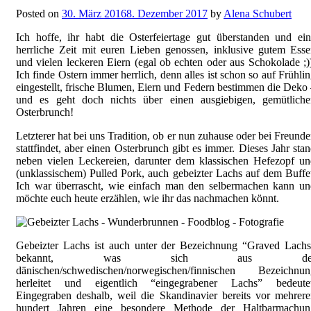
Posted on
30. März 2016
8. Dezember 2017
by
Alena Schubert
Ich hoffe, ihr habt die Osterfeiertage gut überstanden und ei
herrliche Zeit mit euren Lieben genossen, inklusive gutem Ess
und vielen leckeren Eiern (egal ob echten oder aus Schokolade ;)
Ich finde Ostern immer herrlich, denn alles ist schon so auf Frühli
eingestellt, frische Blumen, Eiern und Federn bestimmen die Deko
und es geht doch nichts über einen ausgiebigen, gemütliche
Osterbrunch!
Letzterer hat bei uns Tradition, ob er nun zuhause oder bei Freund
stattfindet, aber einen Osterbrunch gibt es immer. Dieses Jahr sta
neben vielen Leckereien, darunter dem klassischen Hefezopf u
(unklassischem) Pulled Pork, auch gebeizter Lachs auf dem Buffe
Ich war überrascht, wie einfach man den selbermachen kann un
möchte euch heute erzählen, wie ihr das nachmachen könnt.
Gebeizter Lachs ist auch unter der Bezeichnung “Graved Lachs
bekannt, was sich aus de
dänischen/schwedischen/norwegischen/finnischen Bezeichnun
herleitet und eigentlich “eingegrabener Lachs” bedeutet
Eingegraben deshalb, weil die Skandinavier bereits vor mehrer
hundert Jahren eine besondere Methode der Haltbarmachun