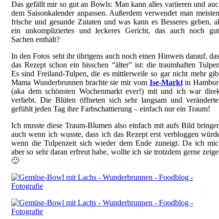
Das gefällt mir so gut an Bowls: Man kann alles variieren und au
dem Saisonkalender anpassen. Außerdem verwendet man meisten
frische und gesunde Zutaten und was kann es Besseres geben, a
ein unkompliziertes und leckeres Gericht, das auch noch gut
Sachen enthält?
In den Fotos seht ihr übrigens auch noch einen Hinweis darauf, da
das Rezept schon ein bisschen “älter” ist: die traumhaften Tulpe
Es sind Freiland-Tulpen, die es mittlerweile so gar nicht mehr gib
Mama Wunderbrunnen brachte sie mir vom
Ise-Markt
in Hambur
(aka dem schönsten Wochenmarkt ever!) mit und ich war direk
verliebt. Die Blüten öffneten sich sehr langsam und verändert
gefühlt jeden Tag ihre Farbschattierung – einfach nur ein Traum!
Ich musste diese Traum-Blumen also einfach mit aufs Bild bringe
auch wenn ich wusste, dass ich das Rezept erst verbloggen würd
wenn die Tulpenzeit sich wieder dem Ende zuneigt. Da ich mic
aber so sehr daran erfreut habe, wollte ich sie trotzdem gerne zeig
🙂