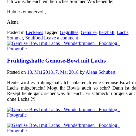
Ich wünsche euch ein herrliches Sommer-Wochenende!
Habt es wundervoll,
Alena
Posted in
Leckeres
Tagged
Gegrilltes
,
Gemüse
,
herzhaft
,
Lachs
,
Sommer
,
Soulfood
Leave a comment
Frühlingshafte Gemüse-Bowl mit Lachs
Posted on
18. Mai 2018
17. Mai 2018
by
Alena Schubert
Heute wird es frühlingshaft: Ich habe euch eine Gemüse-Bowl m
Lachs mitgebracht! Mögt ihr Bowls auch so sehr? Dann ist da
Rezept heute ganz sicher was für euch. Es schmeckt übrigens au
ohne Lachs 😉