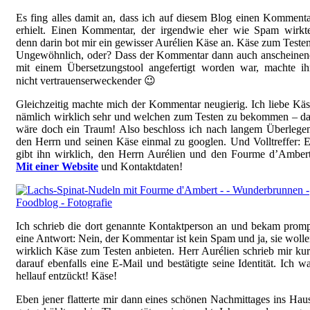
Es fing alles damit an, dass ich auf diesem Blog einen Komment
erhielt. Einen Kommentar, der irgendwie eher wie Spam wirkte
denn darin bot mir ein gewisser Aurélien Käse an. Käse zum Teste
Ungewöhnlich, oder? Dass der Kommentar dann auch anscheinen
mit einem Übersetzungstool angefertigt worden war, machte ih
nicht vertrauenserweckender 😉
Gleichzeitig machte mich der Kommentar neugierig. Ich liebe Kä
nämlich wirklich sehr und welchen zum Testen zu bekommen – d
wäre doch ein Traum! Also beschloss ich nach langem Überlege
den Herrn und seinen Käse einmal zu googlen. Und Volltreffer: 
gibt ihn wirklich, den Herrn Aurélien und den Fourme d’Amber
Mit einer Website
und Kontaktdaten!
Ich schrieb die dort genannte Kontaktperson an und bekam prom
eine Antwort: Nein, der Kommentar ist kein Spam und ja, sie woll
wirklich Käse zum Testen anbieten. Herr Aurélien schrieb mir ku
darauf ebenfalls eine E-Mail und bestätigte seine Identität. Ich w
hellauf entzückt! Käse!
Eben jener flatterte mir dann eines schönen Nachmittages ins Hau