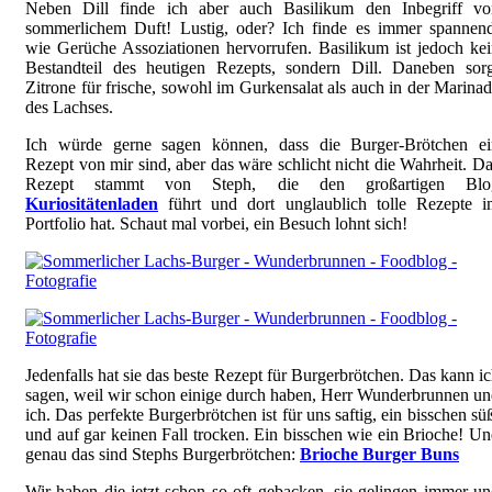
Neben Dill finde ich aber auch Basilikum den Inbegriff vo
sommerlichem Duft! Lustig, oder? Ich finde es immer spannend
wie Gerüche Assoziationen hervorrufen. Basilikum ist jedoch ke
Bestandteil des heutigen Rezepts, sondern Dill. Daneben sorg
Zitrone für frische, sowohl im Gurkensalat als auch in der Marina
des Lachses.
Ich würde gerne sagen können, dass die Burger-Brötchen ei
Rezept von mir sind, aber das wäre schlicht nicht die Wahrheit. D
Rezept stammt von Steph, die den großartigen Blo
Kuriositätenladen
führt und dort unglaublich tolle Rezepte i
Portfolio hat. Schaut mal vorbei, ein Besuch lohnt sich!
Jedenfalls hat sie das beste Rezept für Burgerbrötchen. Das kann i
sagen, weil wir schon einige durch haben, Herr Wunderbrunnen u
ich. Das perfekte Burgerbrötchen ist für uns saftig, ein bisschen sü
und auf gar keinen Fall trocken. Ein bisschen wie ein Brioche! U
genau das sind Stephs Burgerbrötchen:
Brioche Burger Buns
Wir haben die jetzt schon so oft gebacken, sie gelingen immer u