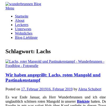
Menu
Skip
Startseite
to
About
content
Leckeres
Unterwegs
Wohnliches
Blog-Lieblinge
Schlagwort:
Lachs
Wir haben angegrillt: Lachs, roten Mangold und
Pastinakenstampf
Posted on
17. Februar 2019
16. Februar 2019
by
Alena Schubert
Es war Ende Januar, als Herr Wunderbrunnen und ich eine
unglaublich schönen roten Mangold in unserer
Biokiste
hatten. D
Foodie in mir war sofort Hals über Kopf verliebt in diesen Tra