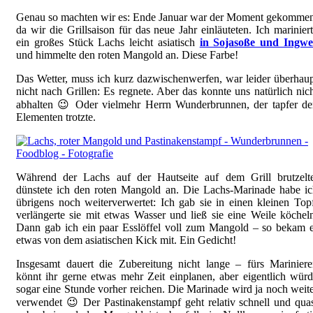
Genau so machten wir es: Ende Januar war der Moment gekommen
da wir die Grillsaison für das neue Jahr einläuteten. Ich marinier
ein großes Stück Lachs leicht asiatisch
in Sojasoße und Ingwe
und himmelte den roten Mangold an. Diese Farbe!
Das Wetter, muss ich kurz dazwischenwerfen, war leider überhau
nicht nach Grillen: Es regnete. Aber das konnte uns natürlich nic
abhalten 😉 Oder vielmehr Herrn Wunderbrunnen, der tapfer de
Elementen trotzte.
Während der Lachs auf der Hautseite auf dem Grill brutzelte
dünstete ich den roten Mangold an. Die Lachs-Marinade habe i
übrigens noch weiterverwertet: Ich gab sie in einen kleinen Top
verlängerte sie mit etwas Wasser und ließ sie eine Weile köchel
Dann gab ich ein paar Esslöffel voll zum Mangold – so bekam 
etwas von dem asiatischen Kick mit. Ein Gedicht!
Insgesamt dauert die Zubereitung nicht lange – fürs Marinier
könnt ihr gerne etwas mehr Zeit einplanen, aber eigentlich wür
sogar eine Stunde vorher reichen. Die Marinade wird ja noch weit
verwendet 😉 Der Pastinakenstampf geht relativ schnell und qua