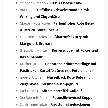
Ye Olde Kitchen –
Kürbis Cheese Cake
Ina Is(s)t –
Gefüllte Buchweizennudeln mit
Wirsing und Ziegenkäse
Madam Rote Rübe –
Farbenfroher Rote Bete-
Aufstrich Tante Rosalie
Delicious Stories –
Süßkartoffel Curry mit
Mangold & Erdnuss
thecookingknitter –
Kürbissuppe mit Kokos und
Ras el hanout
Küchenlatein –
Gebratene Kräuterseitlinge auf
Pastinaken-Kartoffelpüree mit Petersilienöl
moey’s kitchen –
Hasselback Rote Bete mit
Ziegenkäse und Knoblauch-Joghurt
Möhreneck –
Kürbis-Kartoffel-Auflauf
Kochen mit Diana –
Petersilienwurzel Suppe
Schlemmerkatze –
Risotto mit gebackenen