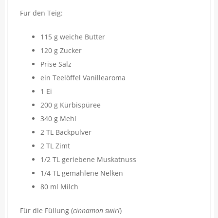
Für den Teig:
115 g weiche Butter
120 g Zucker
Prise Salz
ein Teelöffel Vanillearoma
1 Ei
200 g Kürbispüree
340 g Mehl
2 TL Backpulver
2 TL Zimt
1/2 TL geriebene Muskatnuss
1/4 TL gemahlene Nelken
80 ml Milch
Für die Füllung (
cinnamon swirl
)