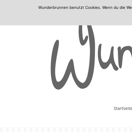
Wunderbrunnen benutzt Cookies. Wenn du die Websi
Skip
Startseit
to
content