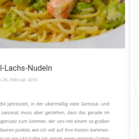
l-Lachs-Nudeln
n
26. Februar 2016
o die Jahreszeit, in der übermäßig viele Gemüse- und
 saisonal, muss aber gestehen, dass das gerade im
 Gegensatz zum Sommer, der uns mit einem so großen
Beeren-Junkies wie ich voll auf ihre Kosten kommen.
 ist wie ich? Sollte ich jemals einen eigenen Garten