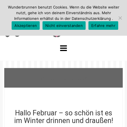
Wunderbrunnen benutzt Cookies. Wenn du die Website weiter
nutzt, gehe ich von deinem Einverständnis aus. Mehr
Informationen erhältst du in der
Datenschutzerklärung
.
Akzeptieren
Nicht einverstanden
Erfahre mehr
Skip
to
content
Schlagwort:
Zuhause
Hallo Februar – so schön ist es
im Winter drinnen und draußen!